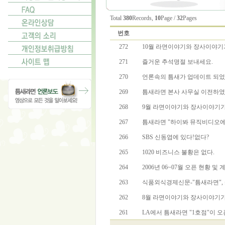
Total
380
Records,
10
Page /
32
Pages
번호
272
10월 라면이야기와 장사이야기
271
즐거운 추석명절 보내세요.
270
언론속의 틈새가 업데이트 되었
269
틈새라면 본사 사무실 이전하였
268
9월 라면이야기와 장사이야기가
267
틈새라면 "하이봐 뮤직비디오에
266
SBS 신동엽에 있다!없다?
265
1020 비즈니스 불황은 없다.
264
2006년 06~07월 오픈 현황 및
263
식품외식경제신문-"틈새라면", 
262
8월 라면이야기와 장사이야기가
261
LA에서 틈새라면 "1호점"이 