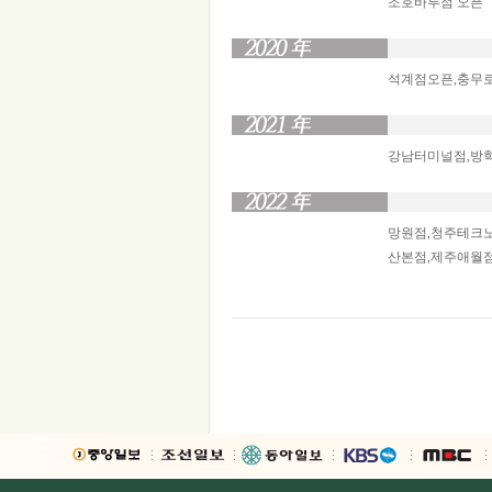
조호바루점 오픈
석계점오픈,충무
강남터미널점,방학
망원점,청주테크
산본점,제주애월점